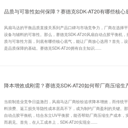
品质与可靠性如何保障？赛德克SDK-AT20有哪些核心
风扇马达的平衡品质直接关系到产品口碑与市场竞争力，厂商在选择平
设备与辅料的可靠性。那么，赛德克SDK-AT20风扇自动点胶平衡机
质与可靠性方面，到底有哪些核心底气，能让厂商放心选用？首先，设
是品质保障的基础。赛德克SDK-AT20拥有自主知识......
降本增效成刚需？赛德克SDK-AT20如何帮厂商压缩生
当前制造业竞争日益激烈，风扇马达厂商纷纷追求降本增效，而传统平
料浪费、返工损失等隐性成本居高不下，成为制约厂商盈利的关键。那么，
自动点胶平衡机，结合东立UV平衡胶，能否帮助厂商压缩生产成本，
而易见。首先，在人工成本上，SDK-AT20实现全......