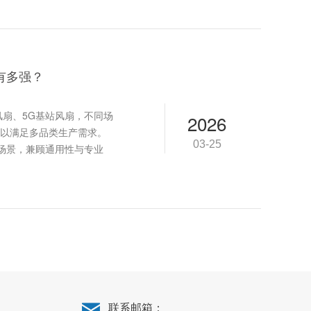
有多强？
风扇、5G基站风扇，不同场
2026
以满足多品类生产需求。
03-25
产场景，兼顾通用性与专业
联系邮箱：