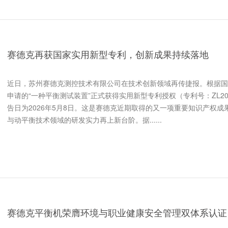
赛德克再获国家实用新型专利，创新成果持续落地
近日，苏州赛德克测控技术有限公司在技术创新领域再传捷报。根据国
申请的“一种平衡测试装置”正式获得实用新型专利授权（专利号：ZL20252
告日为2026年5月8日。这是赛德克近期取得的又一项重要知识产权
与动平衡技术领域的研发实力再上新台阶。据......
赛德克平衡机荣膺环境与职业健康安全管理双体系认证