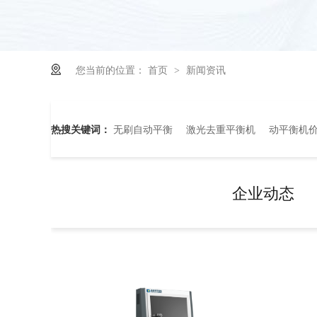
您当前的位置：
首页
新闻资讯
>
热搜关键词：
无刷自动平衡
激光去重平衡机
动平衡机
企业动态