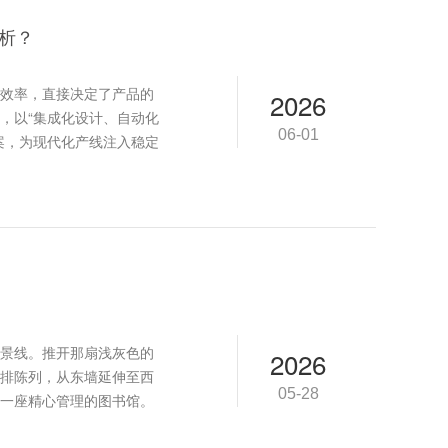
析？
效率，直接决定了产品的
2026
，以“集成化设计、自动化
06-01
案，为现代化产线注入稳定
景线。推开那扇浅灰色的
2026
排陈列，从东墙延伸至西
05-28
一座精心管理的图书馆。