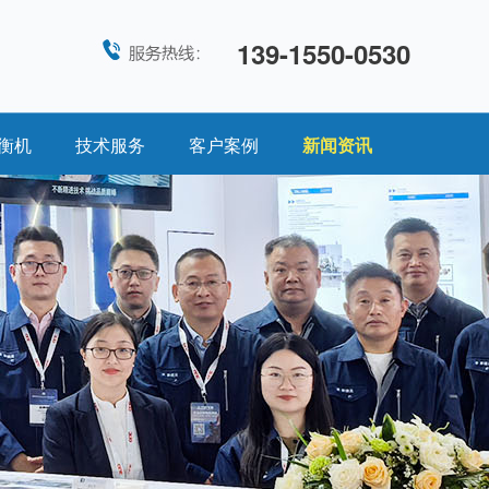
139-1550-0530
衡机
技术服务
客户案例
新闻资讯