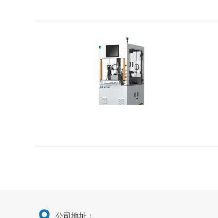
公司地址：