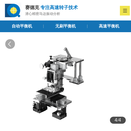
赛德克
专注高速转子技术
潜心精密马达振动分析
自动平衡机
无刷平衡机
高速平衡机
4
/
4