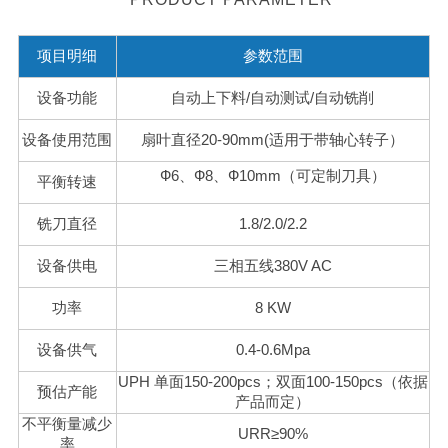
项目明细
参数范围
设备功能
自动上下料/自动测试/自动铣削
设备使用范围
扇叶直径20-90mm(适用于带轴心转子）
Ф6、Ф8、Ф10mm（可定制刀具）
平衡转速
铣刀直径
1.8/2.0/2.2
设备供电
三相五线380V AC
功率
8 KW
设备供气
0.4-0.6Mpa
UPH 单面150-200pcs；双面100-150pcs（依据
预估产能
产品而定）
不平衡量减少
URR≥90%
率