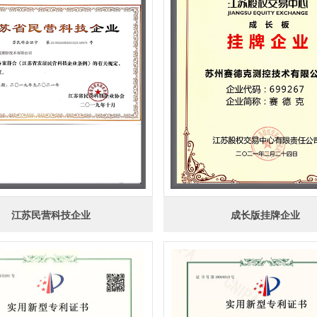
江苏民营科技企业
成长版挂牌企业