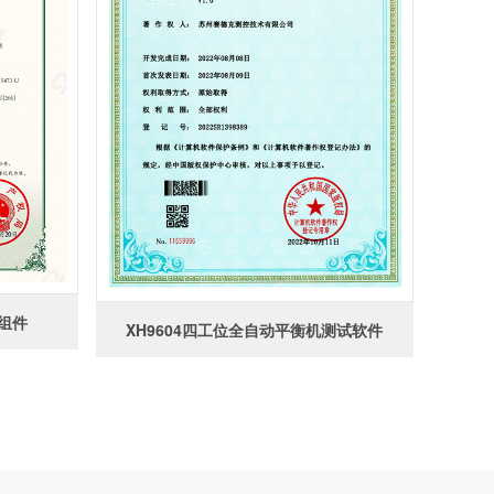
组件
XH9604四工位全自动平衡机测试软件