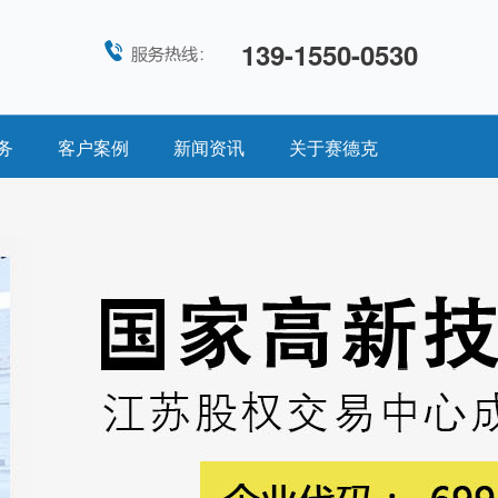
139-1550-0530
务
客户案例
新闻资讯
关于赛德克